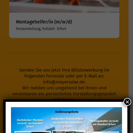
Montagehelfer/in (m/w/d)
Festanstellung, Vollzeit · Erfurt
Senden Sie uns jetzt Ihre Blitzbewerbung im
folgenden Formular oder per E-Mail an:
info@meyersolar.de
.
Wir melden uns umgehend bei Ihnen und
vereinbaren ein persönliches Vorstellungsgespräch
mit Ihnen.
×
Zur Blitzbewerbung