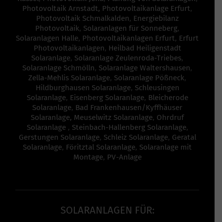
Photovoltaik Arnstadt,
Photovoltaikanlage Erfurt
,
Photovoltaik Schmalkalden
,
Energiebilanz
Photovoltaik
,
Solaranlagen für Sonneberg
,
Solaranlagen Halle
,
Photovoltaikanlagen Erfurt
,
Erfurt
Photovoltaikanlagen
,
Heilbad Heiligenstadt
Solaranlage
,
Solaranlage Zeulenroda-Triebes
,
Solaranlage Schmölln
,
Solaranlage Waltershausen
,
Zella-Mehlis Solaranlage
,
Solaranlage Pößneck
,
Hildburghausen Solaranlage
,
Schleusingen
Solaranlage
,
Eisenberg Solaranlage
,
Bleicherode
Solaranlage
,
Bad Frankenhausen/Kyffhäuser
Solaranlage,
Meuselwitz Solaranlage
,
Ohrdruf
Solaranlage
,
Steinbach-Hallenberg Solaranlage
,
Gerstungen Solaranlage
,
Schleiz Solaranlage
,
Geratal
Solaranlage
,
Föritztal Solaranlage
,
Solaranlage mit
Montage
,
PV-Anlage
SOLARANLAGEN FÜR: