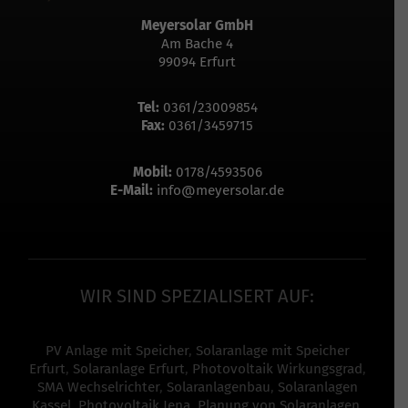
Meyersolar GmbH
Am Bache 4
99094 Erfurt
Tel:
0361/23009854
Fax:
0361/3459715
Mobil:
0178/4593506
E-Mail:
info@meyersolar.de
WIR SIND SPEZIALISERT AUF:
PV Anlage mit Speicher
,
Solaranlage mit Speicher
Erfurt
,
Solaranlage Erfurt
,
Photovoltaik Wirkungsgrad
,
SMA Wechselrichter
,
Solaranlagenbau
,
Solaranlagen
Kassel
,
Photovoltaik Jena
,
Planung von Solaranlagen
,