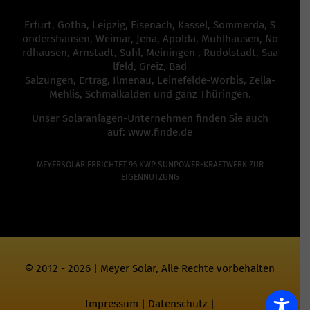
Erfurt
,
Gotha
,
Leipzig
,
Eisenach
,
Kassel
,
Sömmerda
,
S
ondershausen
,
Weimar
,
Jena
,
Apolda
,
Mühlhausen
,
No
rdhausen
,
Arnstadt
,
Suhl
,
Meiningen
,
Rudolstadt
,
Saa
lfeld
,
Greiz
,
Bad
Salzungen,
Ertrag
,
Ilmenau
,
Leinefelde-Worbis
,
Zella-
Mehlis
,
Schmalkalden
und ganz
Thüringen
.
Unser Solaranlagen-Unternehmen finden Sie auch
auf:
www.finde.de
MEYERSOLAR ERRICHTET 96 KWP SUNPOWER-KRAFTWERK ZUR
EIGENNUTZUNG
© 2012 - 2026 | Meyer Solar, Alle Rechte vorbehalten
Impressum
|
Datenschutz
|