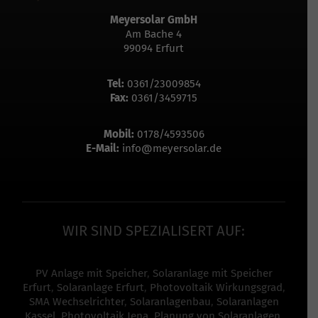
Meyersolar GmbH
Am Bache 4
99094 Erfurt
Tel:
0361/23009854
Fax:
0361/3459715
Mobil:
0178/4593506
E-Mail:
info@meyersolar.de
WIR SIND SPEZIALISERT AUF:
PV Anlage mit Speicher
,
Solaranlage mit Speicher
Erfurt
,
Solaranlage Erfurt
,
Photovoltaik Wirkungsgrad
,
SMA Wechselrichter
,
Solaranlagenbau
,
Solaranlagen
Kassel
,
Photovoltaik Jena
,
Planung von Solaranlagen
,