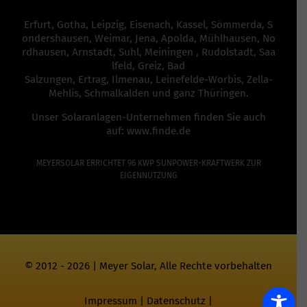
Erfurt
,
Gotha
,
Leipzig
,
Eisenach
,
Kassel
,
Sömmerda
,
S
ondershausen
,
Weimar
,
Jena
,
Apolda
,
Mühlhausen
,
No
rdhausen
,
Arnstadt
,
Suhl
,
Meiningen
,
Rudolstadt
,
Saa
lfeld
,
Greiz
,
Bad
Salzungen,
Ertrag
,
Ilmenau
,
Leinefelde-Worbis
,
Zella-
Mehlis
,
Schmalkalden
und ganz
Thüringen
.
Unser Solaranlagen-Unternehmen finden Sie auch
auf:
www.finde.de
MEYERSOLAR ERRICHTET 96 KWP SUNPOWER-KRAFTWERK ZUR
EIGENNUTZUNG
© 2012 - 2026 | Meyer Solar, Alle Rechte vorbehalten
Impressum
|
Datenschutz
|