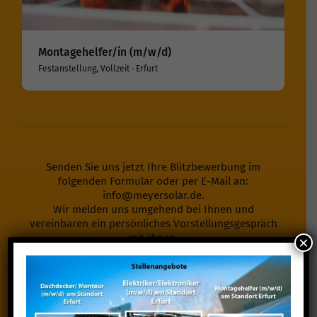
Montagehelfer/in (m/w/d)
Festanstellung, Vollzeit · Erfurt
Senden Sie uns jetzt Ihre Blitzbewerbung im
folgenden Formular oder per E-Mail an:
info@meyersolar.de
.
Wir melden uns umgehend bei Ihnen und
vereinbaren ein persönliches Vorstellungsgespräch
mit Ihnen.
×
Zur Blitzbewerbung