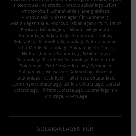
Photovoltaik Arnstadt,
Photovoltaikanlage Erfurt
,
Photovoltaik Schmalkalden
,
Energiebilanz
Photovoltaik
,
Solaranlagen für Sonneberg
,
Solaranlagen Halle
,
Photovoltaikanlagen Erfurt
,
Erfurt
Photovoltaikanlagen
,
Heilbad Heiligenstadt
Solaranlage
,
Solaranlage Zeulenroda-Triebes
,
Solaranlage Schmölln
,
Solaranlage Waltershausen
,
Zella-Mehlis Solaranlage
,
Solaranlage Pößneck
,
Hildburghausen Solaranlage
,
Schleusingen
Solaranlage
,
Eisenberg Solaranlage
,
Bleicherode
Solaranlage
,
Bad Frankenhausen/Kyffhäuser
Solaranlage,
Meuselwitz Solaranlage
,
Ohrdruf
Solaranlage
,
Steinbach-Hallenberg Solaranlage
,
Gerstungen Solaranlage
,
Schleiz Solaranlage
,
Geratal
Solaranlage
,
Föritztal Solaranlage
,
Solaranlage mit
Montage
,
PV-Anlage
SOLARANLAGEN FÜR: