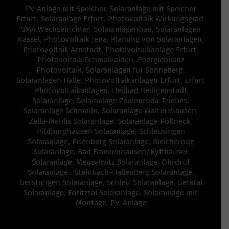
PV Anlage mit Speicher
,
Solaranlage mit Speicher
Erfurt
,
Solaranlage Erfurt
,
Photovoltaik Wirkungsgrad
,
SMA Wechselrichter
,
Solaranlagenbau
,
Solaranlagen
Kassel
,
Photovoltaik Jena
,
Planung von Solaranlagen
,
Photovoltaik Arnstadt,
Photovoltaikanlage Erfurt
,
Photovoltaik Schmalkalden
,
Energiebilanz
Photovoltaik
,
Solaranlagen für Sonneberg
,
Solaranlagen Halle
,
Photovoltaikanlagen Erfurt
,
Erfurt
Photovoltaikanlagen
,
Heilbad Heiligenstadt
Solaranlage
,
Solaranlage Zeulenroda-Triebes
,
Solaranlage Schmölln
,
Solaranlage Waltershausen
,
Zella-Mehlis Solaranlage
,
Solaranlage Pößneck
,
Hildburghausen Solaranlage
,
Schleusingen
Solaranlage
,
Eisenberg Solaranlage
,
Bleicherode
Solaranlage
,
Bad Frankenhausen/Kyffhäuser
Solaranlage,
Meuselwitz Solaranlage
,
Ohrdruf
Solaranlage
,
Steinbach-Hallenberg Solaranlage
,
Gerstungen Solaranlage
,
Schleiz Solaranlage
,
Geratal
Solaranlage
,
Föritztal Solaranlage
,
Solaranlage mit
Montage
,
PV-Anlage