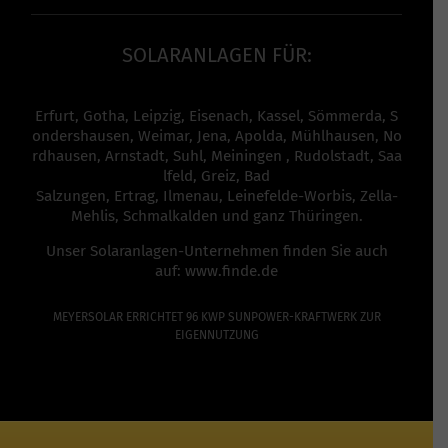
SOLARANLAGEN FÜR:
Erfurt
,
Gotha
,
Leipzig
,
Eisenach
,
Kassel
,
Sömmerda
,
S
ondershausen
,
Weimar
,
Jena
,
Apolda
,
Mühlhausen
,
No
rdhausen
,
Arnstadt
,
Suhl
,
Meiningen
,
Rudolstadt
,
Saa
lfeld
,
Greiz
,
Bad
Salzungen,
Ertrag
,
Ilmenau
,
Leinefelde-Worbis
,
Zella-
Mehlis
,
Schmalkalden
und ganz
Thüringen
.
Unser Solaranlagen-Unternehmen finden Sie auch
auf:
www.finde.de
MEYERSOLAR ERRICHTET 96 KWP SUNPOWER-KRAFTWERK ZUR
EIGENNUTZUNG