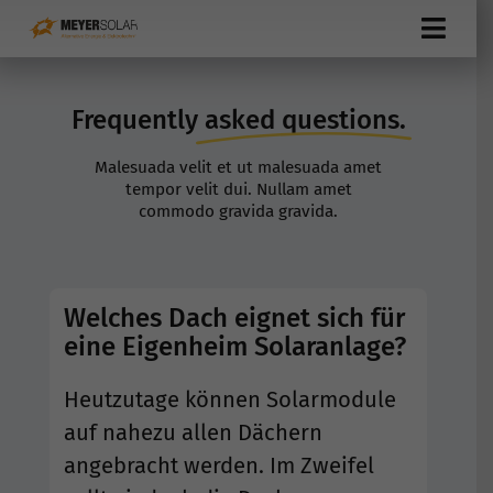
Zum
Toggl
Inhalt
Navig
springen
Meyersolar
Frequently
asked questions.
Über uns
Malesuada velit et ut malesuada amet
tempor velit dui. Nullam amet
Service
commodo gravida gravida.
Dienstleistungen
Welches Dach eignet sich für
Referenzen
eine Eigenheim Solaranlage?
FAQ
Heutzutage können Solarmodule
auf nahezu allen Dächern
Jobangebote
angebracht werden. Im Zweifel