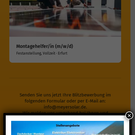
Montagehelfer/in (m/w/d)
Festanstellung, Vollzeit · Erfurt
Senden Sie uns jetzt Ihre Blitzbewerbung im
folgenden Formular oder per E-Mail an:
info@meyersolar.de
.
Wir melden uns umgehend bei Ihnen und
×
vereinbaren ein persönliches Vorstellungsgespräch
mit Ihnen.