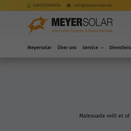
Zum
0361/23009854
info@meyersolar.de
Inhalt
springen
Meyersolar
Über uns
Service
Dienstlei
Malesuada velit et u