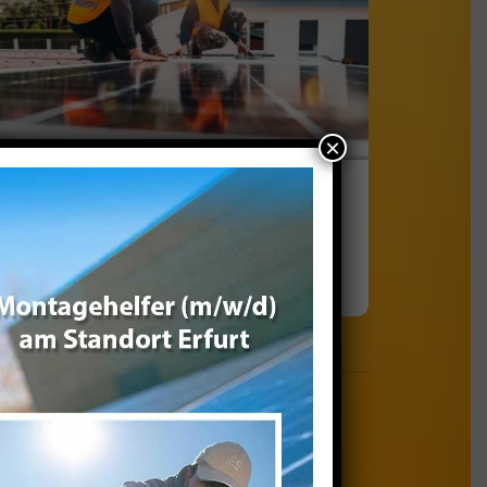
×
Montagehelfer/in (m/w/d)
Festanstellung, Vollzeit · Erfurt
 an:
info@meyersolar.de
.
ungsgespräch mit Ihnen.