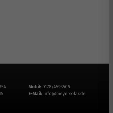
854
Mobil:
0178/4593506
15
E-Mail:
info@meyersolar.de