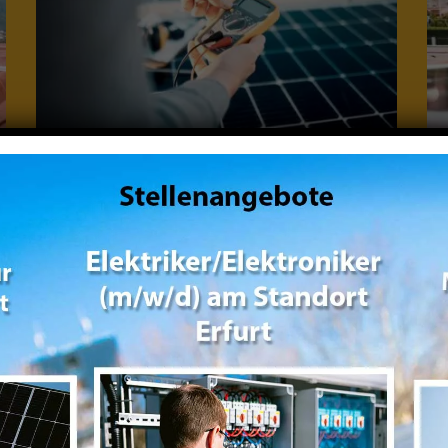
Elektriker/in, Elektroniker/in
(m/w/d)
Festanstellung, Vollzeit · Erfurt
 Blitzbewerbung im folgenden Formular oder per E-Mail
bei Ihnen und vereinbaren ein persönliches Vorstell