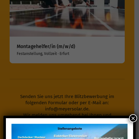
Montagehelfer/in (m/w/d)
Festanstellung, Vollzeit · Erfurt
Senden Sie uns jetzt Ihre Blitzbewerbung im
folgenden Formular oder per E-Mail an:
info@meyersolar.de
.
Wir melden uns umgehend bei Ihnen und
×
vereinbaren ein persönliches Vorstellungsgespräch
mit Ihnen.