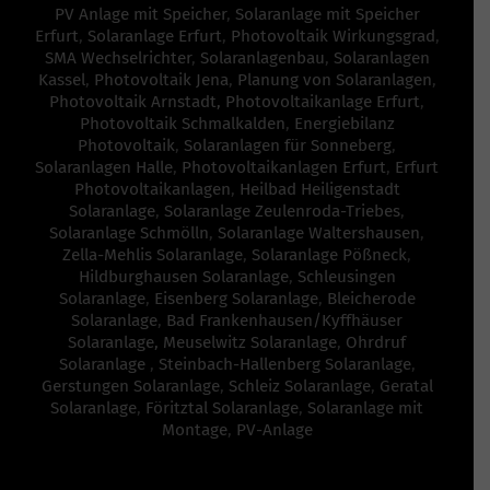
PV Anlage mit Speicher
,
Solaranlage mit Speicher
Erfurt
,
Solaranlage Erfurt
,
Photovoltaik Wirkungsgrad
,
SMA Wechselrichter
,
Solaranlagenbau
,
Solaranlagen
Kassel
,
Photovoltaik Jena
,
Planung von Solaranlagen
,
Photovoltaik Arnstadt,
Photovoltaikanlage Erfurt
,
Photovoltaik Schmalkalden
,
Energiebilanz
Photovoltaik
,
Solaranlagen für Sonneberg
,
Solaranlagen Halle
,
Photovoltaikanlagen Erfurt
,
Erfurt
Photovoltaikanlagen
,
Heilbad Heiligenstadt
Solaranlage
,
Solaranlage Zeulenroda-Triebes
,
Solaranlage Schmölln
,
Solaranlage Waltershausen
,
Zella-Mehlis Solaranlage
,
Solaranlage Pößneck
,
Hildburghausen Solaranlage
,
Schleusingen
Solaranlage
,
Eisenberg Solaranlage
,
Bleicherode
Solaranlage
,
Bad Frankenhausen/Kyffhäuser
Solaranlage,
Meuselwitz Solaranlage
,
Ohrdruf
Solaranlage
,
Steinbach-Hallenberg Solaranlage
,
Gerstungen Solaranlage
,
Schleiz Solaranlage
,
Geratal
Solaranlage
,
Föritztal Solaranlage
,
Solaranlage mit
Montage
,
PV-Anlage