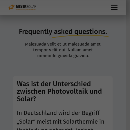
Zum
Toggl
Inhalt
Navig
springen
Meyersolar
Frequently
asked questions.
Über uns
Malesuada velit et ut malesuada amet
tempor velit dui. Nullam amet
Service
commodo gravida gravida.
Dienstleistungen
Was ist der Unterschied
Referenzen
zwischen Photovoltaik und
Solar?
FAQ
In Deutschland wird der Begriff
Jobangebote
„Solar“ meist mit Solarthermie in